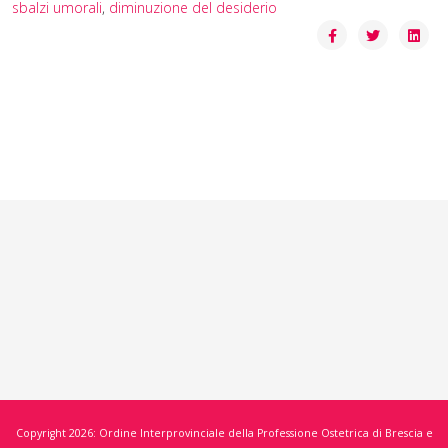
sbalzi umorali
,
diminuzione del desiderio
Copyright 2026: Ordine Interprovinciale della Professione Ostetrica di Brescia e