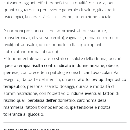
cui vanno aggiunti effetti benefici sulla qualità della vita, per
quanto riguarda: la percezione generale di salute, gli aspetti
psicologici, la capacità fisica, il sonno, l'interazione sociale.
Gli ormoni possono essere somministrati per via orale,
transdermica (attraverso cerotti), vaginale, (mediante creme o
ovuli), intranasale (non disponibile in Italia), o impianti
sottocutanei (ormai obsoleti).
E' fondamentale valutare lo stato di salute della donna, poiché
questa terapia risulta controindicata in donne anziane
,
obese
,
ipertese
, con precedenti patologie o
rischi cardiovascolari
. Va
eseguito, da parte del medico, un
accurato follow-up diagnostico
terapeutico
, personalizzando dosaggi, durata e modalità di
somministrazione, con l'obiettivo di
ridurre eventuali fattori di
rischio quali iperplasia dell'endometrio
,
carcinoma della
mammella
,
fattori tromboembolici
,
ipertensione
e
ridotta
tolleranza al glucosio
.