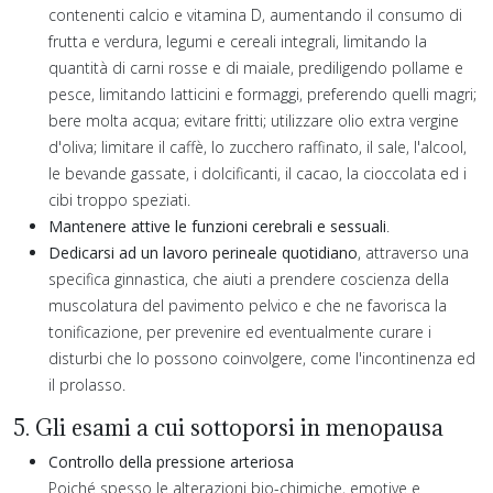
contenenti calcio e vitamina D, aumentando il consumo di
frutta e verdura, legumi e cereali integrali, limitando la
quantità di carni rosse e di maiale, prediligendo pollame e
pesce, limitando latticini e formaggi, preferendo quelli magri;
bere molta acqua; evitare fritti; utilizzare olio extra vergine
d'oliva; limitare il caffè, lo zucchero raffinato, il sale, l'alcool,
le bevande gassate, i dolcificanti, il cacao, la cioccolata ed i
cibi troppo speziati.
Mantenere attive le funzioni cerebrali e sessuali
.
Dedicarsi ad un lavoro perineale quotidiano
, attraverso una
specifica ginnastica, che aiuti a prendere coscienza della
muscolatura del pavimento pelvico e che ne favorisca la
tonificazione, per prevenire ed eventualmente curare i
disturbi che lo possono coinvolgere, come l'incontinenza ed
il prolasso.
5. Gli esami a cui sottoporsi in menopausa
Controllo della pressione arteriosa
Poiché spesso le alterazioni bio-chimiche, emotive e