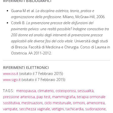
RIFERIMENTI BIBLIOGRAFICI
Guana M et al.
La disciplina ostetrica, teoria, pratica e
organizzazione della professione
. Milano, McGraw-Hill, 2006.
Cotelli B.
La prevenzione precoce delle disfunzioni del
pavimento pelvico: una realtà possibile? Indagine conoscitiva tra
200 donne ed analisi degli interventi di prevenzione precoce
applicabili alle diverse fasi del ciclo vitale.
Università degli studi
di Brescia. Facoltà di Medicina e Chirurgia. Corso di Laurea in
Ostetricia. AA 2011-2012.
RIFERIMENTI ELETTRONICI
www.iss.it
(visitato il 7 Febbraio 2015)
www.sigo.it
(visitato il 7 Febbraio 2015)
TAGS:
menopausa
,
climaterio
,
osteoporosi
,
sessualità
,
pressione arteriosa
,
pap test
,
mammografia
,
terapia ormonale
sostitutiva
,
mestruazioni
,
ciclo mesturuale
,
ormoni
,
amenorrea
,
vampate
,
secchezza vaginale
,
vertigini
,
tachicardia
,
sudorazione
,