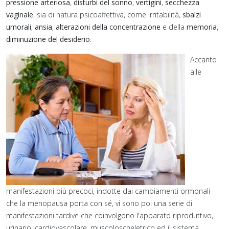
pressione arteriosa
,
disturbi del sonno
,
vertigini
,
secchezza
vaginale
, sia di natura psicoaffettiva, come irritabilità,
sbalzi
umorali
,
ansia
,
alterazioni della concentrazione
e della
memoria
,
diminuzione del desiderio
.
Accanto
alle
manifestazioni più precoci, indotte dai cambiamenti ormonali
che la menopausa porta con sé, vi sono poi una serie di
manifestazioni tardive che coinvolgono l'apparato riproduttivo,
urinario, cardiovascolare, muscoloscheletrico ed il sistema