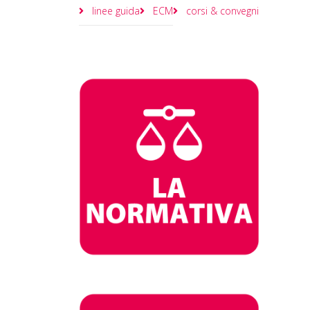
linee guida
ECM
corsi & convegni