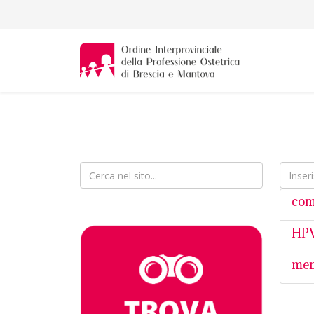
Inserisc
com
HPV
men