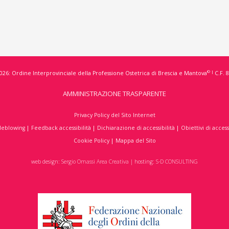
© |
026: Ordine Interprovinciale della Professione Ostetrica di Brescia e Mantova
C.F. 
AMMINISTRAZIONE TRASPARENTE
Privacy Policy del Sito Internet
leblowing
|
Feedback accessibilità
|
Dichiarazione di accessibilità
|
Obiettivi di access
Cookie Policy
|
Mappa del Sito
web design:
Sergio Omassi Area Creativa
| hosting:
S-D CONSULTING