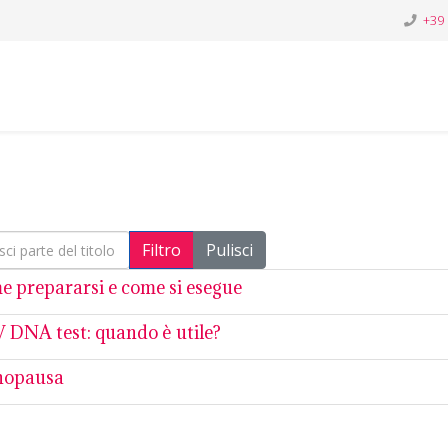
+39
i parte del titolo
Filtro
Pulisci
e prepararsi e come si esegue
 DNA test: quando è utile?
opausa