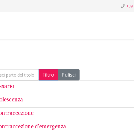
+39
i parte del titolo
Filtro
Pulisci
ssario
dolescenza
contraccezione
contraccezione d'emergenza