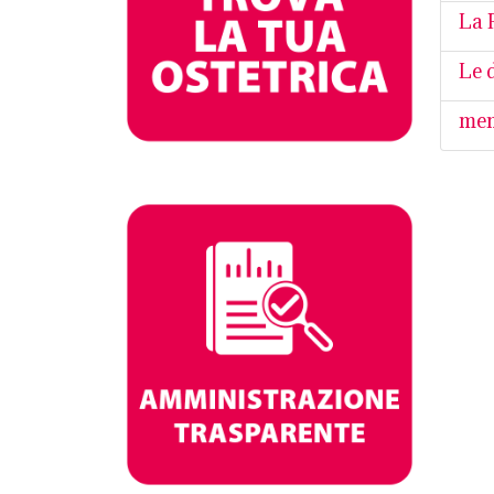
La 
Le d
men