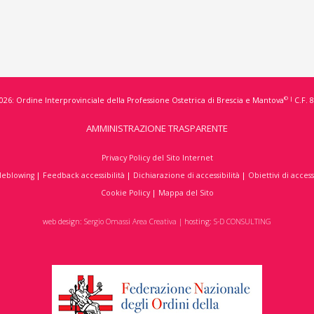
© |
026: Ordine Interprovinciale della Professione Ostetrica di Brescia e Mantova
C.F. 
AMMINISTRAZIONE TRASPARENTE
Privacy Policy del Sito Internet
leblowing
|
Feedback accessibilità
|
Dichiarazione di accessibilità
|
Obiettivi di access
Cookie Policy
|
Mappa del Sito
web design:
Sergio Omassi Area Creativa
| hosting:
S-D CONSULTING