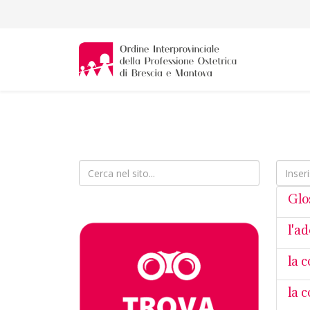
Inserisc
Glo
l'a
la 
la 