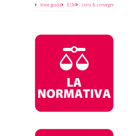
linee guida
ECM
corsi & convegni