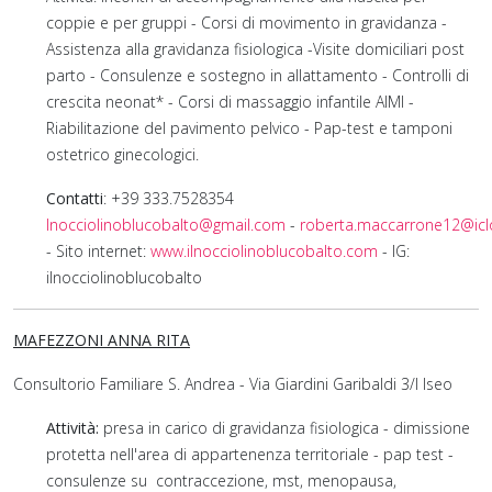
coppie e per gruppi - Corsi di movimento in gravidanza -
Assistenza alla gravidanza fisiologica -Visite domiciliari post
parto - Consulenze e sostegno in allattamento - Controlli di
crescita neonat* - Corsi di massaggio infantile AIMI -
Riabilitazione del pavimento pelvico - Pap-test e tamponi
ostetrico ginecologici.
Contatti
: +39 333.7528354
lnocciolinoblucobalto@gmail.com
-
roberta.maccarrone12@ic
- Sito internet:
www.ilnocciolinoblucobalto.com
- IG:
ilnocciolinoblucobalto
MAFEZZONI ANNA RITA
Consultorio Familiare S. Andrea - Via Giardini Garibaldi 3/l Iseo
Attività:
presa in carico di gravidanza fisiologica - dimissione
protetta nell'area di appartenenza territoriale - pap test -
consulenze su contraccezione, mst, menopausa,