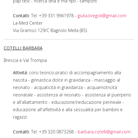
pap test - ricerca dna e rna hpv - tamponi
Contatti
: Tel. +39 331 9941978 -
giulia.bregoli@gmail.com
La-Med Center
Via Gramsci 129/C Bagnolo Mella (BS)
COTELLI BARBARA
Brescia e Val Trompia
Attivitá:
corsi teorico-pratici di accompagnamento alla
nascita - ginnastica dolce in gravidanza - massaggio al
neonato - acquaticità in gravidanza - acquamotricità
neonatale - assistenza al neonato - assistenza al puerperio
e all'allattamento - educazione/rieducazione perineale -
educazione all'affettività e alla sessualità per bambini e
ragazzi
Contatti
: Tel. +39 320 0873268 -
barbara.cotelli@gmail.com