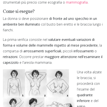
strumentali più precisi come ecografia o
mammografia
.
rsa
Come si esegue?
amenti
La donna si deve posizionare
di fronte ad uno specchio in un
iali,
ambiente ben illuminato
col busto ben eretto e le braccia lungo i
fianchi.
amenti
La prima verifica consiste nel
valutare eventuali variazioni di
forma e volume delle mammelle rispetto al mese precedente
, la
oni.
comparsa di
arrossamenti superficiali
, piccoli
infossamenti
o
e
retrazioni
. Occorre prestar
maggiore attenzione nell'esaminare il
r
capezzolo
e l'areola mammaria.
ore
Una volta alzate
ione
le braccia, si
saminare
procederà con
l'esame del
olo
quadrante
inferiore
e del
a
solco