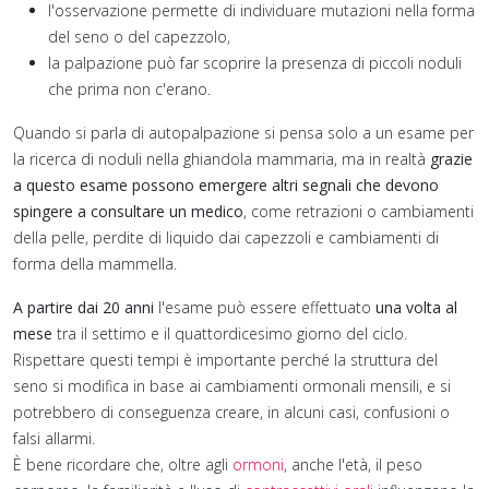
io
l'osservazione permette di individuare mutazioni nella forma
del seno o del capezzolo,
la palpazione può far scoprire la presenza di piccoli noduli
che prima non c'erano.
nte
Quando si parla di autopalpazione si pensa solo a un esame per
ato
la ricerca di noduli nella ghiandola mammaria, ma in realtà
grazie
a questo esame possono emergere altri segnali che devono
spingere a consultare un medico
, come retrazioni o cambiamenti
della pelle, perdite di liquido dai capezzoli e cambiamenti di
forma della mammella.
A partire dai 20 anni
l'esame può essere effettuato
una volta al
mese
tra il settimo e il quattordicesimo giorno del ciclo.
a
Rispettare questi tempi è importante perché la struttura del
seno si modifica in base ai cambiamenti ormonali mensili, e si
potrebbero di conseguenza creare, in alcuni casi, confusioni o
.
falsi allarmi.
È bene ricordare che, oltre agli
ormoni
, anche l'età, il peso