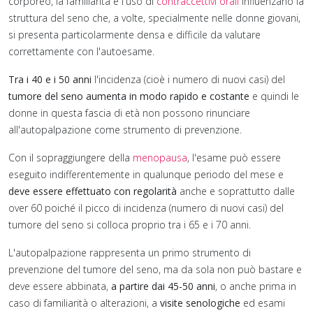
corporeo, la familiarità e l'uso di
contraccettivi orali
influenzano la
a
struttura del seno che, a volte, specialmente nelle donne giovani,
si presenta particolarmente densa e difficile da valutare
e
correttamente con l'autoesame.
re
Tra i 40 e i 50 anni
l'incidenza (cioè i numero di nuovi casi) del
ali
tumore del seno aumenta in modo rapido e costante
e quindi le
oni
donne in questa fascia di età non possono rinunciare
all'autopalpazione come strumento di prevenzione.
Con il sopraggiungere della
menopausa
, l'esame può essere
eseguito indifferentemente in qualunque periodo del mese e
e
deve essere effettuato con regolarità
anche e soprattutto dalle
over 60 poiché il picco di incidenza (numero di nuovi casi) del
lle
tumore del seno si colloca proprio tra i 65 e i 70 anni.
o
L'autopalpazione rappresenta un primo strumento di
prevenzione del tumore del seno, ma da sola non può bastare e
deve essere abbinata,
a partire dai 45-50 anni
, o anche prima in
ente,
caso di familiarità o alterazioni, a
visite senologiche
ed esami