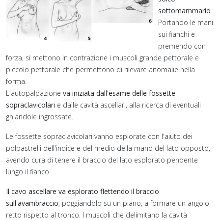
ria
.
sottomammario
.
Portando le mani
sui fianchi e
premendo con
forza, si mettono in contrazione i muscoli grande pettorale e
piccolo pettorale che permettono di rilevare anomalie nella
,
forma.
L'autopalpazione
va iniziata dall'esame delle fossette
erà
sopraclavicolari
e dalle cavità ascellari, alla ricerca di eventuali
ghiandole ingrossate.
e
Le fossette sopraclavicolari vanno esplorate con l'aiuto dei
polpastrelli dell'indice e del medio della mano del lato opposto,
nte
avendo cura di tenere il braccio del lato esplorato pendente
re
lungo il fianco.
Il cavo ascellare va esplorato flettendo il braccio
sull'avambraccio
, poggiandolo su un piano, a formare un angolo
retto rispetto al tronco. I muscoli che delimitano la cavità
mammario.