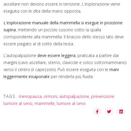
ascellare non devono essere in tensione. L'esplorazione viene
do
eseguita con le dita della mano opposta.
L'esplorazione manuale della mammella si esegue in posizione
supina
, mettendo un piccolo cuscino sotto la spalla
corrispondente alla mammella. Il braccio dello stesso lato deve
essere piegato al di sotto della testa.
ndo
L'autopalpazione
deve essere leggera
, praticata a partire dai
margini (cavo ascellare, sterno, clavicole e solco sottomammario)
verso il centro (il capezzolo). Può essere eseguita con le
mani
leggermente insaponate
per renderla più fluida.
no
TAGS:
menopausa
,
ormoni
,
autopalpazione
,
prevenzione
zione
tumore al seno
,
mammelle
,
tumore al seno
i
ale