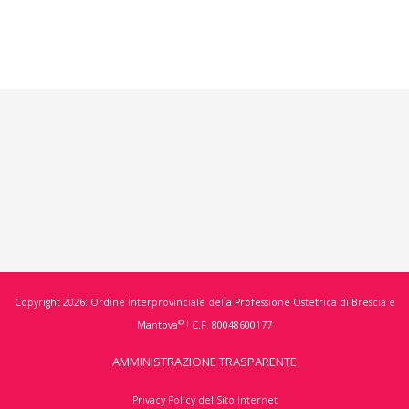
ale
ttono
e
ie
opalpazione
Copyright 2026: Ordine Interprovinciale della Professione Ostetrica di Brescia e
ta
© |
Mantova
C.F. 80048600177
esame
AMMINISTRAZIONE TRASPARENTE
tte
clavicolari
Privacy Policy del Sito Internet