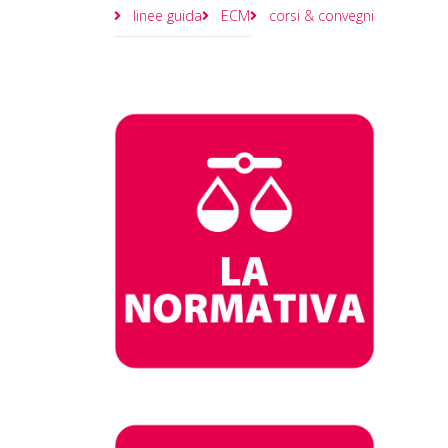
linee guida
ECM
corsi & convegni