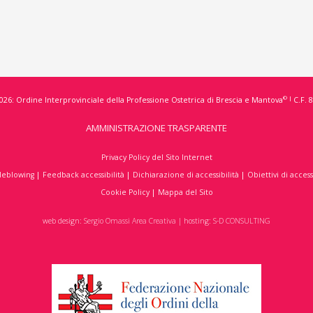
© |
026: Ordine Interprovinciale della Professione Ostetrica di Brescia e Mantova
C.F. 
AMMINISTRAZIONE TRASPARENTE
Privacy Policy del Sito Internet
leblowing
|
Feedback accessibilità
|
Dichiarazione di accessibilità
|
Obiettivi di access
Cookie Policy
|
Mappa del Sito
web design:
Sergio Omassi Area Creativa
| hosting:
S-D CONSULTING