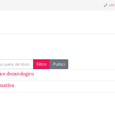
+39
i parte del titolo
Filtro
Pulisci
ice deontologico
mativa