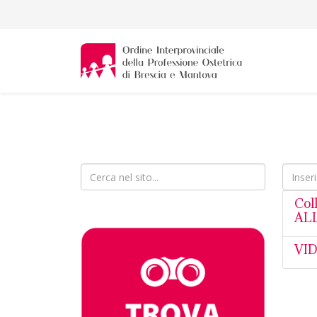
Inserisc
Col
AL
VID