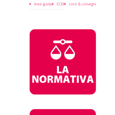
linee guida
ECM
corsi & convegni