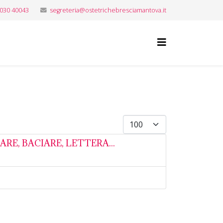
 030 40043
segreteria@ostetrichebresciamantova.it
Visualizza #
, FARE, BACIARE, LETTERA...