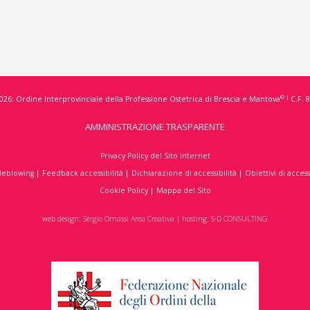
© |
026: Ordine Interprovinciale della Professione Ostetrica di Brescia e Mantova
C.F. 
AMMINISTRAZIONE TRASPARENTE
Privacy Policy del Sito Internet
leblowing
|
Feedback accessibilità
|
Dichiarazione di accessibilità
|
Obiettivi di access
Cookie Policy
|
Mappa del Sito
web design:
Sergio Omassi Area Creativa
| hosting:
S-D CONSULTING